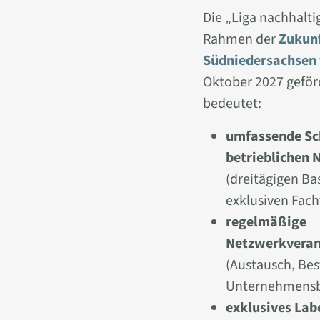
Die „Liga nachhalti
Rahmen der
Zukunf
Südniedersachsen
Oktober 2027 geförd
bedeutet:
umfassende Sc
betrieblichen 
(dreitägigen Ba
exklusiven Fac
regelmäßige
Netzwerkveran
(Austausch, Bes
Unternehmensb
exklusives Lab