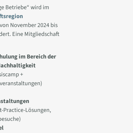
ge Betriebe“ wird im
tsregion
von November 2024 bis
ert. Eine Mitgliedschaft
hulung im Bereich der
Nachhaltigkeit
siscamp +
hveranstaltungen)
staltungen
t-Practice-Lösungen,
esuche)
el