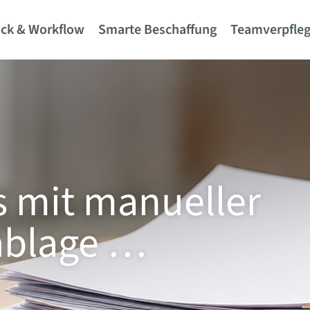
ck & Workflow
Smarte Beschaffung
Teamverpfle
 mit manueller
blage …